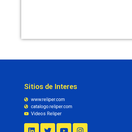
Sitios de Interes
www.reliper.com
catalogo.reliper.com
Videos Reliper