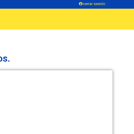
cerrar sesión
os.