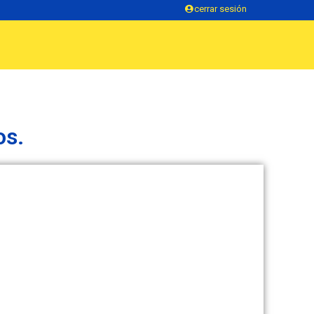
cerrar sesión
os.