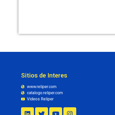
Sitios de Interes
www.reliper.com
catalogo.reliper.com
Videos Reliper