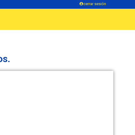
cerrar sesión
os.