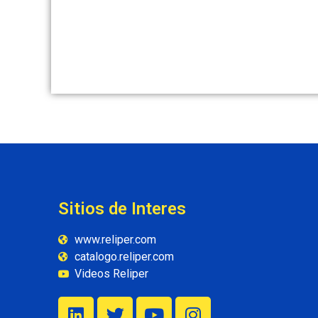
Sitios de Interes
www.reliper.com
catalogo.reliper.com
Videos Reliper