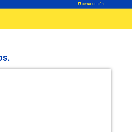
cerrar sesión
os.