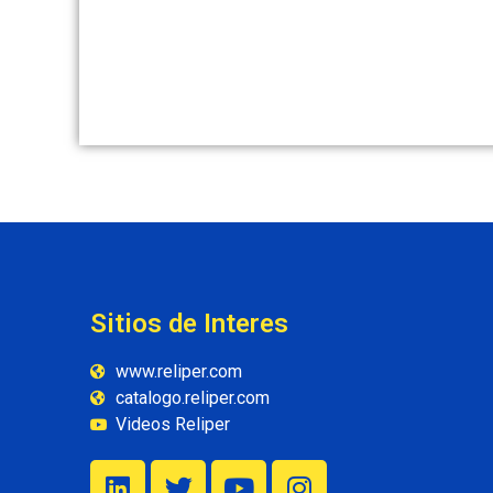
Sitios de Interes
www.reliper.com
catalogo.reliper.com
Videos Reliper