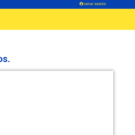
cerrar sesión
os.