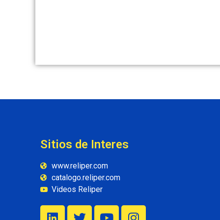
Sitios de Interes
www.reliper.com
catalogo.reliper.com
Videos Reliper