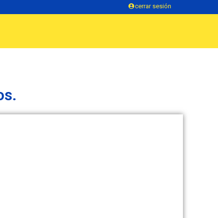
cerrar sesión
os.