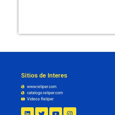
Sitios de Interes
www.reliper.com
catalogo.reliper.com
Videos Reliper